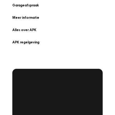
Garageafspraak
Meer informatie
Alles over APK
APK regelgeving
APK Keuring bij
Vakgarage!
Is het weer tijd voor de jaarlijkse APK? Ga
snel naar Vakgarage bij u in de buurt, en ga
zonder zorgen de weg op!