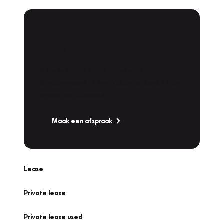
Plan een
Werkplaatsafspraak
Is uw auto toe aan Onderhoud,
Bandenwissel of een Vakantiecheck? Plan
online een afspraak!
Maak een afspraak
Lease
Private lease
Private lease used