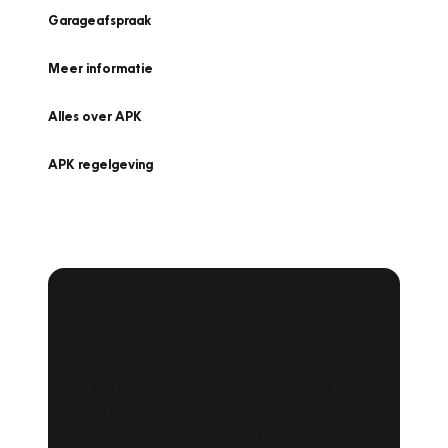
Garageafspraak
Meer informatie
Alles over APK
APK regelgeving
APK Keuring bij
Vakgarage!
Is het weer tijd voor de jaarlijkse APK? Ga
snel naar Vakgarage bij u in de buurt, en ga
zonder zorgen de weg op!