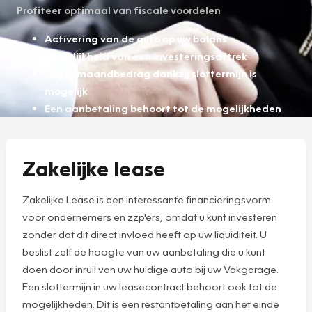
Profiteer optimaal van fiscale voordelen
Activering van de auto op uw balans
Mogelijkheid van een investeringsaftrek
Lager maandbedrag dankzij slottermijn is
mogelijk
Een aanbetaling behoort tot de mogelijkheden
Zakelijke lease
Zakelijke Lease is een interessante financieringsvorm
voor ondernemers en zzp'ers, omdat u kunt investeren
zonder dat dit direct invloed heeft op uw liquiditeit. U
beslist zelf de hoogte van uw aanbetaling die u kunt
doen door inruil van uw huidige auto bij uw Vakgarage.
Een slottermijn in uw leasecontract behoort ook tot de
mogelijkheden. Dit is een restantbetaling aan het einde