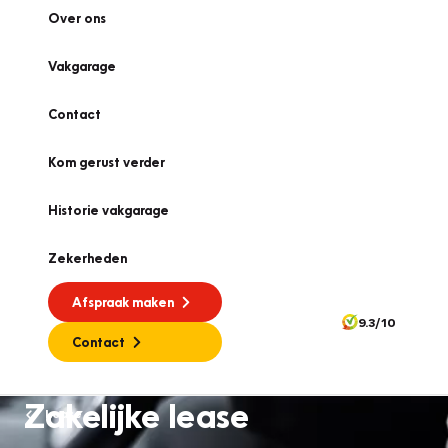
Over ons
Vakgarage
Contact
Kom gerust verder
Historie vakgarage
Zekerheden
Afspraak maken
9.3/10
Contact
Zakelijke lease
Lease