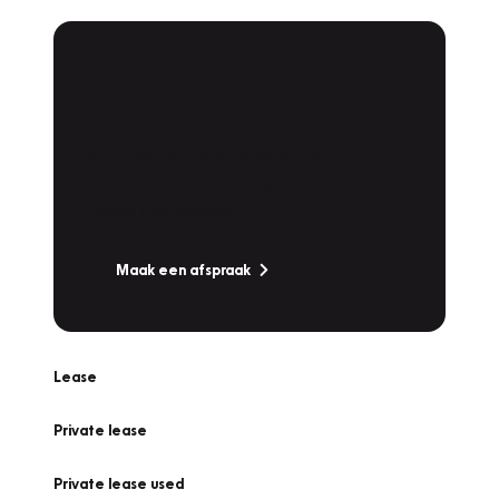
Plan een
Werkplaatsafspraak
Is uw auto toe aan Onderhoud,
Bandenwissel of een Vakantiecheck? Plan
online een afspraak!
Maak een afspraak
Lease
Private lease
Private lease used