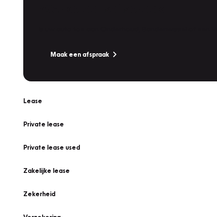
Werkplaatsafspraak
Is uw auto toe aan Onderhoud, Bandenwissel of een Va
Maak een afspraak
Lease
Private lease
Private lease used
Zakelijke lease
Zekerheid