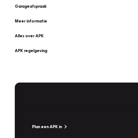
Garageafspraak
Meer informatie
Alles over APK
APK regelgeving
APK Keuring bij Vakgarage!
Is het weer tijd voor de jaarlijkse APK? Ga snel naar V
Plan een APK in