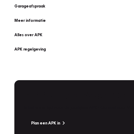
Garageafspraak
Meer informatie
Alles over APK
APK regelgeving
APK Keuring bij Vakgarage!
Is het weer tijd voor de jaarlijkse APK? Ga snel naar V
Plan een APK in