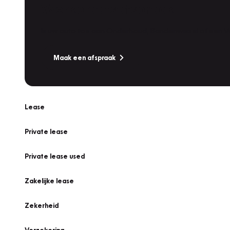
Werkplaatsafspraak
Is uw auto toe aan Onderhoud, Bandenwissel of een Va
Maak een afspraak
Lease
Private lease
Private lease used
Zakelijke lease
Zekerheid