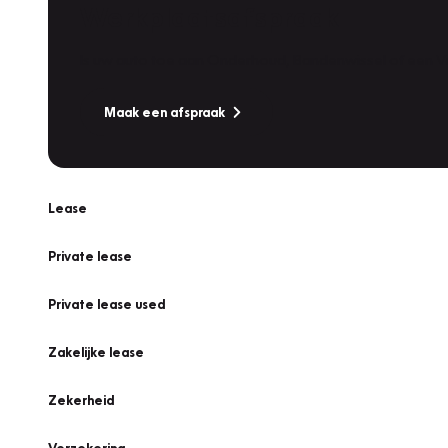
Werkplaatsafspraak
Is uw auto toe aan Onderhoud, Bandenwissel of een Va
Maak een afspraak
Lease
Private lease
Private lease used
Zakelijke lease
Zekerheid