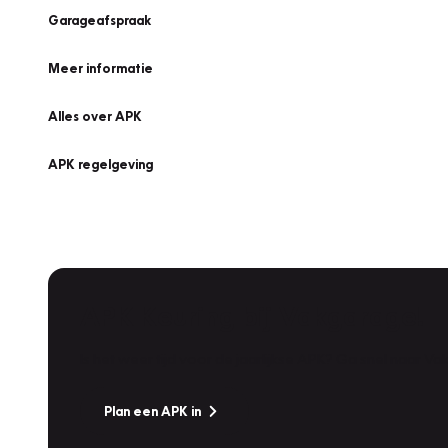
Garageafspraak
Meer informatie
Alles over APK
APK regelgeving
APK Keuring bij Vakgarage!
Is het weer tijd voor de jaarlijkse APK? Ga snel naar V
Plan een APK in