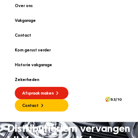
Over ons
Vakgarage
Contact
Kom gerust verder
Historie vakgarage
Zekerheden
Afspraak maken
9.3/10
Contact
Distributieriem vervangen
Onderhoud en reparatie