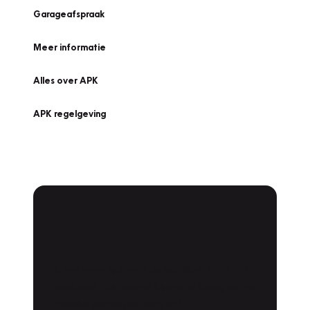
Garageafspraak
Meer informatie
Alles over APK
APK regelgeving
APK Keuring bij
Vakgarage!
Is het weer tijd voor de jaarlijkse APK? Ga
snel naar Vakgarage bij u in de buurt, en ga
zonder zorgen de weg op!