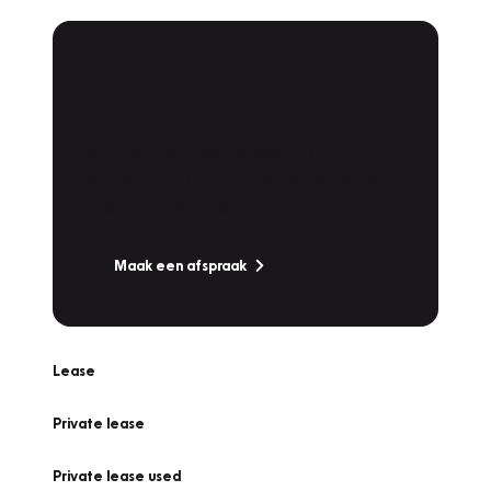
Plan een
Werkplaatsafspraak
Is uw auto toe aan Onderhoud,
Bandenwissel of een Vakantiecheck? Plan
online een afspraak!
Maak een afspraak
Lease
Private lease
Private lease used