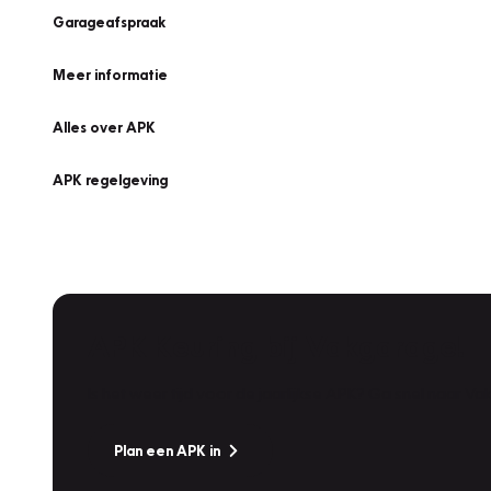
Garageafspraak
Meer informatie
Alles over APK
APK regelgeving
APK Keuring bij Vakgarage!
Is het weer tijd voor de jaarlijkse APK? Ga snel naar V
Plan een APK in