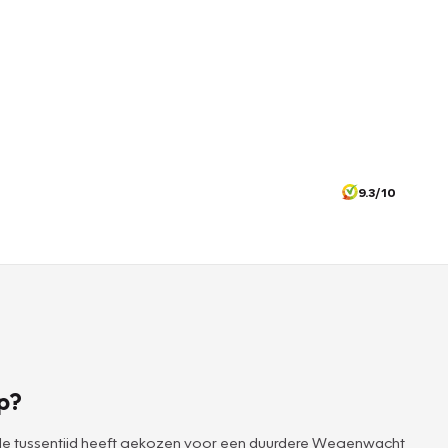
9.3/10
p?
 de tussentijd heeft gekozen voor een duurdere Wegenwacht