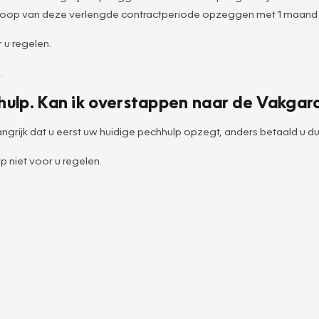
 afloop van deze verlengde contractperiode opzeggen met 1 maand
 u regelen.
.
hulp. Kan ik overstappen naar de Vakgar
ngrijk dat u eerst uw huidige pechhulp opzegt, anders betaald u du
 niet voor u regelen.