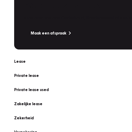
Werkplaatsafspraak
Is uw auto toe aan Onderhoud, Bandenwissel of een Va
Maak een afspraak
Lease
Private lease
Private lease used
Zakelijke lease
Zekerheid