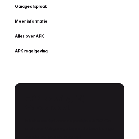
Garageafspraak
Meer informatie
Alles over APK
APK regelgeving
APK Keuring bij
Vakgarage!
Is het weer tijd voor de jaarlijkse APK? Ga
snel naar Vakgarage bij u in de buurt, en ga
zonder zorgen de weg op!