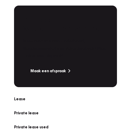
Plan een
Werkplaatsafspraak
Is uw auto toe aan Onderhoud,
Bandenwissel of een Vakantiecheck? Plan
online een afspraak!
Maak een afspraak
Lease
Private lease
Private lease used