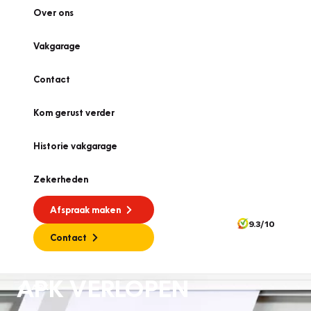
Over ons
Vakgarage
Contact
Kom gerust verder
Historie vakgarage
Zekerheden
Afspraak maken
9.3/10
Contact
APK VERLOPEN
APK